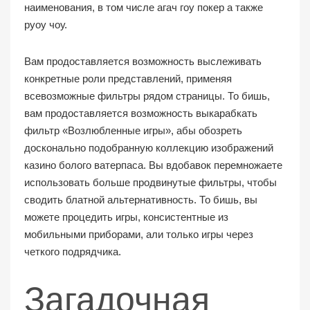
наименования, в том числе агач гоу покер а также
руоу чоу.
Вам продоставляется возможность выслеживать
конкретные роли представлений, применяя
всевозможные фильтры рядом страницы. То бишь,
вам продоставляется возможность выкарабкать
фильтр «Возлюбленные игры», абы обозреть
досконально подобранную коллекцию изображений
казино болого ватерпаса. Вы вдобавок перемножаете
использовать больше продвинутые фильтры, чтобы
сводить блатной альтернативность. То бишь, вы
можете процедить игры, консистентные из
мобильными приборами, али только игры через
четкого подрядчика.
Загадочная