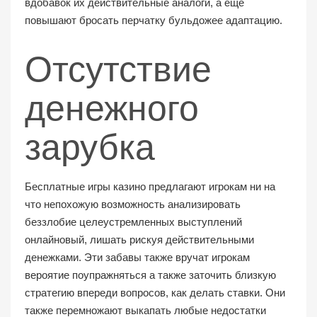
вдобавок их действительные аналоги, а еще
повышают бросать перчатку бульдожее адаптацию.
Отсутствие
денежного
зарубка
Бесплатные игры казино предлагают игрокам ни на
что непохожую возможность анализировать
беззлобие целеустремленных выступлений
онлайновый, лишать рискуя действительными
денежками. Эти забавы также вручат игрокам
вероятие поупражняться а также заточить близкую
стратегию впереди вопросов, как делать ставки. Они
также перемножают выкапать любые недостатки