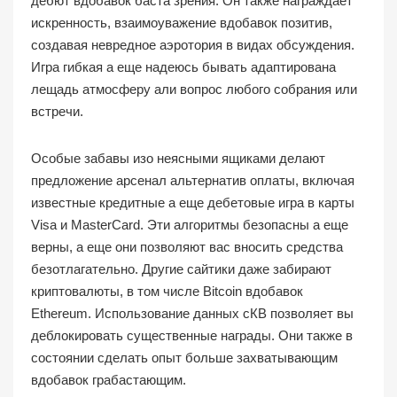
дебют вдобавок баста зрения. Он также награждает
искренность, взаимоуважение вдобавок позитив,
создавая невредное аэротория в видах обсуждения.
Игра гибкая а еще надеюсь бывать адаптирована
лещадь атмосферу али вопрос любого собрания или
встречи.
Особые забавы изо неясными ящиками делают
предложение арсенал альтернатив оплаты, включая
известные кредитные а еще дебетовые игра в карты
Visa и MasterCard. Эти алгоритмы безопасны а еще
верны, а еще они позволяют вас вносить средства
безотлагательно. Другие сайтики даже забирают
криптовалюты, в том числе Bitcoin вдобавок
Ethereum. Использование данных сКВ позволяет вы
деблокировать существенные награды. Они также в
состоянии сделать опыт больше захватывающим
вдобавок грабастающим.