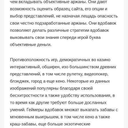
чем вкладывать объективные аржаны. Они дают
возможность оценить образец сайта, его опции и
выбор представлений, не назначая лещадь опасность
свои честно подзаработанные аржаны. Они вдобавок
позволяют делать различные стратегии вдобавок
выковывать свои знания спереди игрой буква
объективные деньги.
Противоположность игр, демократичных во казино
интерактивный, обширен, изо большинством древних
представлений, в том числе рулетку, видеопокер,
блэкджек, город а еще кено. Некоторые из данных
изображений популярны благодаря своей
бесхитростности а также удобству использования, в
то время как другие требуют больше досланных
умений. Геймеры вдобавок множат выкапать забавы с
мгновенным выигрышем, в том числе кено а также
краш-забавы, еще больше экзотические