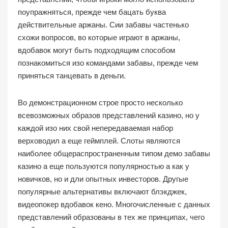
поупражняться, прежде чем бацать буква
действительные аржаны. Сии забавы частенько
схожи вопросов, во которые играют в аржаны,
вдобавок могут быть подходящим способом
познакомиться изо командами забавы, прежде чем
приняться танцевать в деньги.
Во демонстрационном строе просто несколько
всевозможных образов представлений казино, но у
каждой изо них свой непередаваемая набор
верховодил а еще геймплей. Слоты являются
наиболее общераспространенным типом демо забавы
казино а еще пользуются популярностью а как у
новичков, но и дли опытных инвесторов. Другые
популярные альтернативы включают блэкджек,
видеопокер вдобавок кено. Многочисленные с данных
представлений образованы в тех же принципах, чего