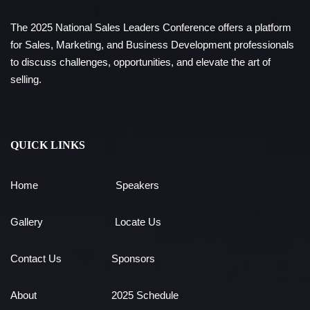
The 2025 National Sales Leaders Conference offers a platform
for Sales, Marketing, and Business Development professionals
to discuss challenges, opportunities, and elevate the art of
selling.
QUICK LINKS
Home
Speakers
Gallery
Locate Us
Contact Us
Sponsors
About
2025 Schedule