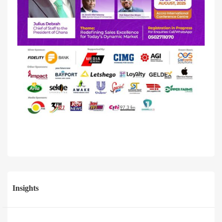
Insights