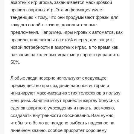
азартных игр игрока, заканчивается маскировкой
правил азартных игр. Эта информация имеет
тенденцию к тому, что они продумывают фразы для
каждого онлайн -казино, дополнительные
предложения. Например, игры игровых автоматов, как
правило, подсчитаны на ста% вперед для защиты
новой потребности в азартных играх, в то время как
названия на колесных играх могут просто управлять
50%.
Любые люди неверно используют следующее
преимущество при создании наборов историй и
инициируют максимизацию этих телефонов в пользу
женщины. Занятия могут принести жертву бонусных
сделок азартного учреждения и начать, возможно,
создавать внутренности обоснования. Вам нужно,
чтобы это было вынуждено выбрать надежное на
линейном казино, особое приоритет хорошему