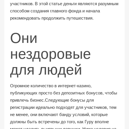
участников. В этой статье деньги являются разумным
способом создания главного фонда и начала
рекомендовать продолжить путешествия.
Они
нездоровые
для людей
Огромное количество в интернет-казино,
публикующих просто без депозитных бонусов, чтобы
привлечь бизнес.Следующие бонусы для
регистрации идеально подходят для участников, тем
не менее, они включают банду условий, которые
должны быть встречены до того, как Гуру вполне
может удалить выигрыши девушки. Ниже условия на