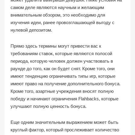
самом деле являются научным и желающим
внимательным обзором, это необходимо для
изучения идеи, ранее провозглашающей выгоду с
нулевой депозитом.
Прямо здесь термины могут привести вас к
требованиям ставок, которые являются полосой
периода, которую человек должен участвовать в
раунде до того, как он будет снят. Кроме того, они
имеют тенденцию ограничивать типы игр, которые
имеют право на получение дополнительного бонуса.
Кроме того, азартные учреждения вносят полную
победу и начинают ограничения Flahbacks, которые
улучшают полную ценность бонуса.
Еще одним значительным выражением может быть
круглый фактор, который прослеживает количество