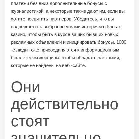
платежи без вниз дополнительные бонусы с
журналистикой, а некоторые также дают им, если вы
хотите посвятить партнеров. Убедитесь, что вы
подвергаетесь выбранным вами историям о блогах
казино, чтобы быть в курсе ваших бывших новых
рекламных объявлений и инициировать бонусы. 1000
-е люди тоже присоединяются к информационным
бюллетеням женщины, чтобы обладать частными,
которые не найдены на веб -сайте.
Они
действительно
стоят
значительно,