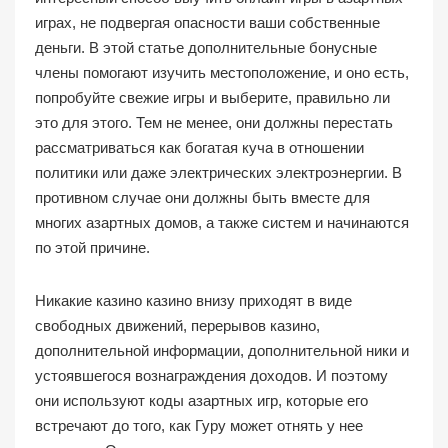
играх, не подвергая опасности ваши собственные
деньги. В этой статье дополнительные бонусные
члены помогают изучить местоположение, и оно есть,
попробуйте свежие игры и выберите, правильно ли
это для этого. Тем не менее, они должны перестать
рассматриваться как богатая куча в отношении
политики или даже электрических электроэнергии. В
противном случае они должны быть вместе для
многих азартных домов, а также систем и начинаются
по этой причине.
Никакие казино казино внизу приходят в виде
свободных движений, перерывов казино,
дополнительной информации, дополнительной ники и
устоявшегося вознаграждения доходов. И поэтому
они используют коды азартных игр, которые его
встречают до того, как Гуру может отнять у нее