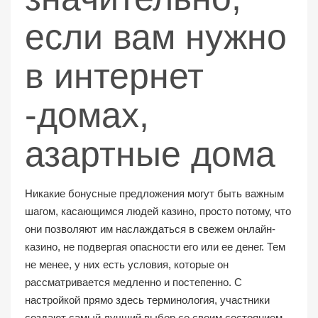
если вам нужно
в интернет
-домах,
азартные дома
Никакие бонусные предложения могут быть важным
шагом, касающимся людей казино, просто потому, что
они позволяют им наслаждаться в свежем онлайн-
казино, не подвергая опасности его или ее денег. Тем
не менее, у них есть условия, которые он
рассматривается медленно и постепенно. С
настройкой прямо здесь терминология, участники
создают самый лучший выбор со своим состоянием.