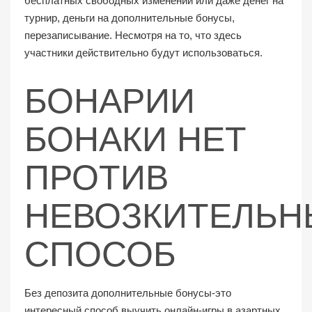
бесплатных свободных изменений или даже денег на
турнир, деньги на дополнительные бонусы,
перезаписывание.
Несмотря на то, что здесь
участники действительно будут использоваться.
БОНАРИИ
БОНАКИ НЕТ
ПРОТИВ
НЕВОЗКИТЕЛЬН
СПОСОБ
Без депозита дополнительные бонусы-это
интересный способ выучить онлайн-игры в азартных