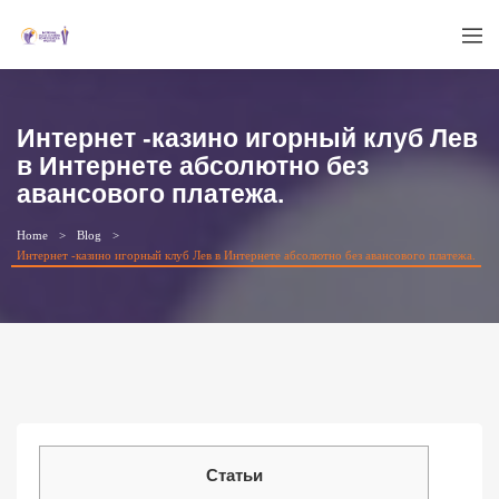
Интернет -казино игорный клуб Лев
в Интернете абсолютно без
авансового платежа.
Home
Blog
Интернет -казино игорный клуб Лев в Интернете абсолютно без авансового платежа.
Статьи