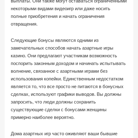
выплаты. Они также могут оставаться ограниченными
некоторыми видами видеоигр или даже носить
полные приобретения и начать ограничения
отвращения.
Следующие бонусы являются одними из
замечательных способов начать азартные игры
казино. Они предлагают участникам возможность
поспорить законным доходом и начинать испытывать
волнение, связанное с азартными играми без
использования копейки. Единственным недостатком
является то, что все просто не питаются в бонусных
сделках, используют графики выводов. Вы должны
запросить, что люди должны сохранить
существующие сделки с бонусами женщины
примерно наиболее вероятно.
Дома азартных игр часто оживляют ваши бывшие